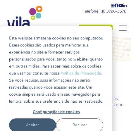
Telefone: (11) 3726-3578
Conheça a Vila
Faça parte da Vila
Este website armazena cookies no seu computador.
Vila das Juventudes
Esses cookies são usados ​​para melhorar sua
experiência no site e fornecer serviços
personalizados para você, tanto no website, quanto
em outras mídias. Para saber mais sobre os cookies
que usamos, consulte nossa
Política de Privacidade
.
Nesta unidade, atendemos jovens do 7º ano do
Se você recusar, suas informações não serão
Fundamental 2 até o final do Ensino Médio.
rastreadas quando você acessar este site. Um
cookie simples será usado em seu navegador para
Preencha o formulário e, ao final, agende uma conversa
lembrar sobre sua preferência de não ser rastreado.
com nossa equipe de atendimento. Ficaremos felizes em
apresentar nossa escola
Configurações de cookies
Aceitar
Recusar